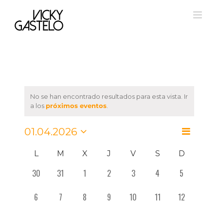
Saltar
al
contenido
No se han encontrado resultados para esta vista. Ir
a los
próximos eventos
.
Navegació
01.04.2026
Navegación
Mes
de
Seleccionar
de
Calendario
fecha.
vistas
L
M
X
J
V
S
D
vistas
de
de
30
31
1
2
3
4
5
0
0
0
0
0
0
0
Evento
Eventos
eventos,
eventos,
eventos,
eventos,
eventos,
eventos,
eventos,
6
7
8
9
10
11
12
0
0
0
0
0
0
0
eventos,
eventos,
eventos,
eventos,
eventos,
eventos,
eventos,