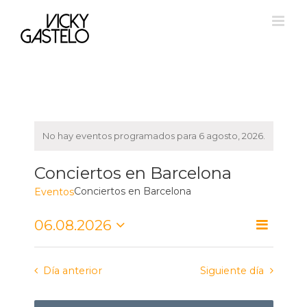
Saltar
al
contenido
No hay eventos programados para 6 agosto, 2026.
Conciertos en Barcelona
Conciertos en Barcelona
Eventos
Navegació
06.08.2026
Navegación
Día
de
Seleccionar
de
fecha.
vistas
vistas
de
Día anterior
Siguiente día
Evento