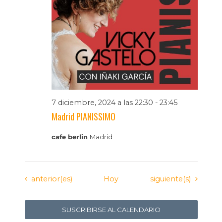
7 diciembre, 2024 a las 22:30
-
23:45
Madrid PIANISSIMO
cafe berlin
Madrid
Eventos
Eventos
anterior(es)
Hoy
siguiente(s)
SUSCRIBIRSE AL CALENDARIO