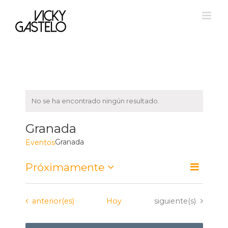
Saltar
al
contenido
No se ha encontrado ningún resultado.
Granada
Granada
Eventos
Navegació
Próximamente
Navegación
Lista
de
Seleccionar
de
fecha.
vistas
vistas
Eventos
Eventos
de
anterior(es)
Hoy
siguiente(s)
Evento